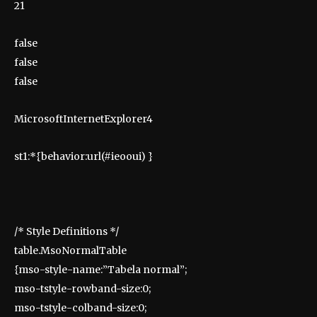
21
false
false
false
MicrosoftInternetExplorer4
st1:*{behavior:url(#ieooui) }
/* Style Definitions */
table.MsoNormalTable
{mso-style-name:”Tabela normal”;
mso-tstyle-rowband-size:0;
mso-tstyle-colband-size:0;