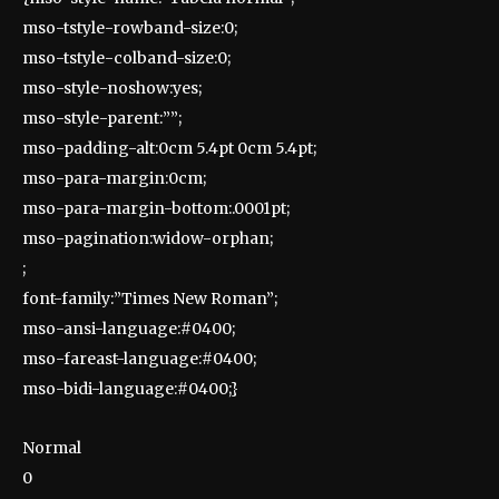
mso-tstyle-rowband-size:0;
mso-tstyle-colband-size:0;
mso-style-noshow:yes;
mso-style-parent:””;
mso-padding-alt:0cm 5.4pt 0cm 5.4pt;
mso-para-margin:0cm;
mso-para-margin-bottom:.0001pt;
mso-pagination:widow-orphan;
;
font-family:”Times New Roman”;
mso-ansi-language:#0400;
mso-fareast-language:#0400;
mso-bidi-language:#0400;}
Normal
0