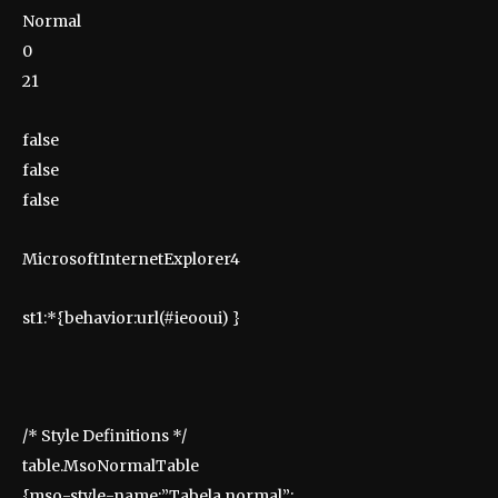
Normal
0
21
false
false
false
MicrosoftInternetExplorer4
st1:*{behavior:url(#ieooui) }
/* Style Definitions */
table.MsoNormalTable
{mso-style-name:”Tabela normal”;