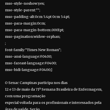
mso-style-noshow:yes;
mso-style-parent:””;
mso-padding-alt:0cm 5.4pt 0cm 5.4pt;
mso-para-margin:0cm;
mso-para-margin-bottom:.0001pt;
mso-pagination:widow-orphan;
;
font-family:”Times New Roman”;
mso-ansi-language:#0400;
mso-fareast-language:#0400;
mso-bidi-language:#0400;}
O Senac Campinas participa nos dias
12 e 13 de maio da 71ª Semana Brasileira de Enfermagem,
com uma programação
especial voltada para os profissionais e interessados pela
área de saúde. Serão