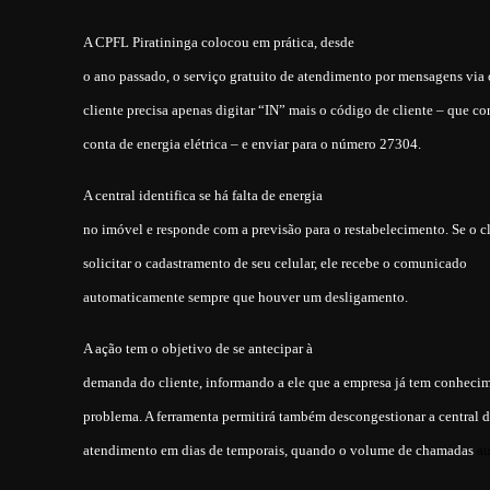
A CPFL Piratininga colocou em prática, desde
o ano passado, o serviço gratuito de atendimento por mensagens via c
cliente precisa apenas digitar “IN” mais o código de cliente – que co
conta de energia elétrica – e enviar para o número 27304.
A central identifica se há falta de energia
no imóvel e responde com a previsão para o restabelecimento. Se o c
solicitar o cadastramento de seu celular, ele recebe o comunicado
automaticamente sempre que houver um desligamento.
A ação tem o objetivo de se antecipar à
demanda do cliente, informando a ele que a empresa já tem conheci
problema. A ferramenta permitirá também descongestionar a central 
atendimento em dias de temporais, quando o volume de chamadas
a