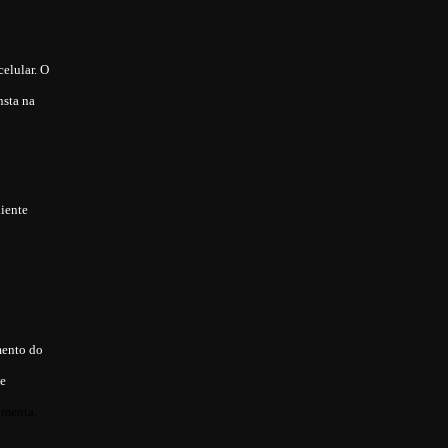
elular. O
nsta na
liente
mento do
de
umenta.