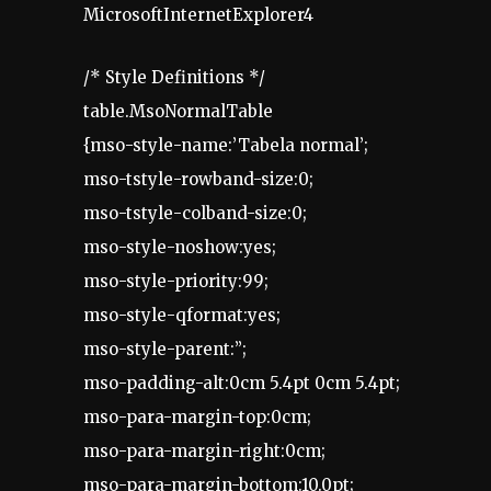
MicrosoftInternetExplorer4
/* Style Definitions */
table.MsoNormalTable
{mso-style-name:’Tabela normal’;
mso-tstyle-rowband-size:0;
mso-tstyle-colband-size:0;
mso-style-noshow:yes;
mso-style-priority:99;
mso-style-qformat:yes;
mso-style-parent:”;
mso-padding-alt:0cm 5.4pt 0cm 5.4pt;
mso-para-margin-top:0cm;
mso-para-margin-right:0cm;
mso-para-margin-bottom:10.0pt;