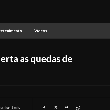
retenimento
Vídeos
alerta as quedas de
ess than 1
min.