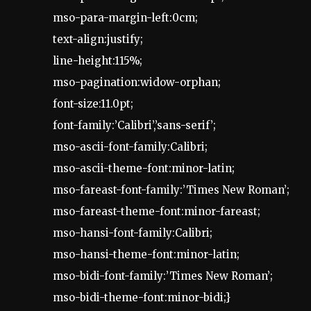
mso-para-margin-left:0cm;
text-align:justify;
line-height:115%;
mso-pagination:widow-orphan;
font-size:11.0pt;
font-family:’Calibri’,’sans-serif’;
mso-ascii-font-family:Calibri;
mso-ascii-theme-font:minor-latin;
mso-fareast-font-family:’Times New Roman’;
mso-fareast-theme-font:minor-fareast;
mso-hansi-font-family:Calibri;
mso-hansi-theme-font:minor-latin;
mso-bidi-font-family:’Times New Roman’;
mso-bidi-theme-font:minor-bidi;}