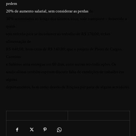
pedem
20% de aumento salarial, sem considerar as perdas
de
30% acumuladas ao longo dos últimos anos; vale transporte – fornecido a
quem
tem veículo para se locomover ao trabalho de R$ 170,00; ticket
alimentação de
R$ 440,00; hora extra de R$ 140,00; que o projeto de Plano de Cargos,
Carreiras
e Salários seria entregue em 60 dias, entre outras reivindicações. Os
sindicalistas também esperam discutir falta de condições de trabalho em
alguns
departamentos, bem como desvio de funções por parte de alguns servidores.