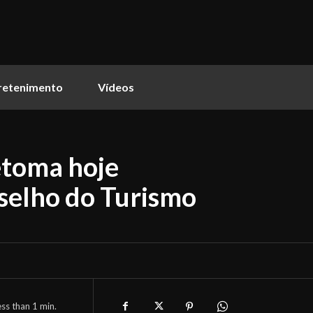
retenimento
Vídeos
etoma hoje
selho do Turismo
ess than 1
min.