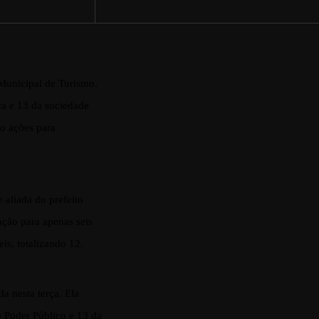
Municipal de Turismo.
ra e 13 da sociedade
ão ações para
 aliada do prefeito
ção para apenas seis
is, totalizando 12.
a nesta terça. Ela
 Poder Público e 13 da