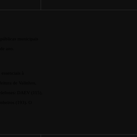
 públicas municipais
 de ano.
essenciais à
eitura de Valinhos,
telefones: DAEV (115),
mbeiros (193). O