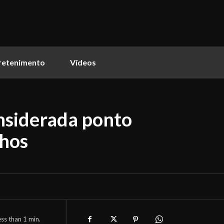
retenimento
Vídeos
onsiderada ponto
nhos
ess than 1
min.