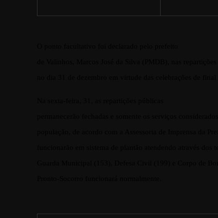
O ponto facultativo foi declarado pelo prefeito
de Valinhos, Marcos José da Silva (PMDB), nas repartições
no dia 31 de dezembro em virtude das celebrações de final
Na sexta-feira, 31, as repartições públicas
permanecerão fechadas e somente os serviços considerados 
população, de acordo com a Assessoria de Imprensa da Pref
funcionarão em sistema de plantão atendendo através dos 
Guarda Municipal (153), Defesa Civil (199) e Corpo de Bo
Pronto-Socorro funcionará normalmente.