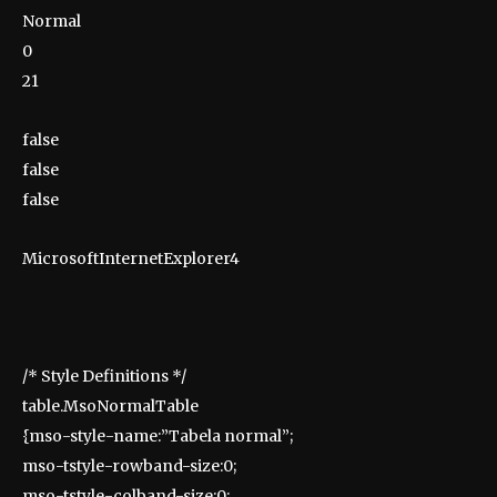
Normal
0
21
false
false
false
MicrosoftInternetExplorer4
/* Style Definitions */
table.MsoNormalTable
{mso-style-name:”Tabela normal”;
mso-tstyle-rowband-size:0;
mso-tstyle-colband-size:0;