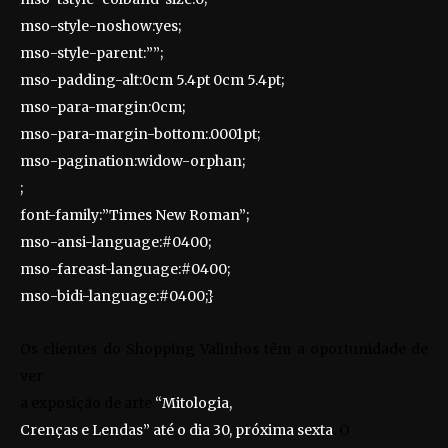
mso-style-noshow:yes;
mso-style-parent:””;
mso-padding-alt:0cm 5.4pt 0cm 5.4pt;
mso-para-margin:0cm;
mso-para-margin-bottom:.0001pt;
mso-pagination:widow-orphan;
;
font-family:”Times New Roman”;
mso-ansi-language:#0400;
mso-fareast-language:#0400;
mso-bidi-language:#0400;}
Os clientes do Shopping Valinhos têm a oportunidade de
ver
a exposição de arte
“Mitologia,
Crenças e Lendas” até o dia 30, próxima sexta
. O