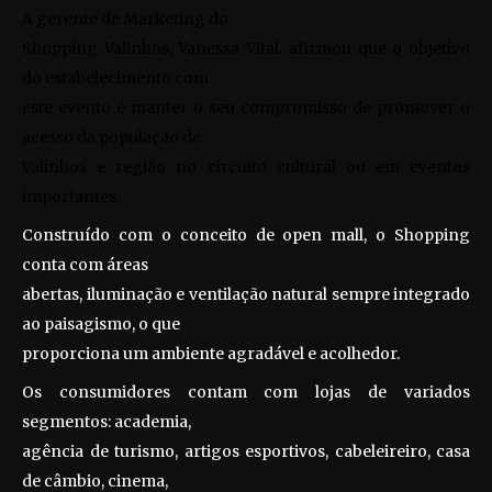
A gerente de Marketing do
Shopping Valinhos, Vanessa Vital, afirmou que o objetivo
do estabelecimento com
este evento é manter o seu compromisso de promover o
acesso da população de
Valinhos e região no circuito cultural ou em eventos
importantes.
Construído com o conceito de open mall, o Shopping
conta com áreas
abertas, iluminação e ventilação natural sempre integrado
ao paisagismo, o que
proporciona um ambiente agradável e acolhedor.
Os consumidores contam com lojas de variados
segmentos: academia,
agência de turismo, artigos esportivos, cabeleireiro, casa
de câmbio, cinema,