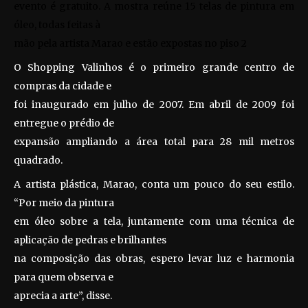
evento é gratuito. A mostra reúne 15 telas de pintura em
óleo, todas feitas à
mão pela artista Marao e estão expostas no piso 2
O Shopping Valinhos é o primeiro grande centro de
compras da cidade e
foi inaugurado em julho de 2007. Em abril de 2009 foi
entregue o prédio de
expansão ampliando a área total para 28 mil metros
quadrado.
A artista plástica, Marao, conta um pouco do seu estilo.
“Por meio da pintura
em óleo sobre a tela, juntamente com uma técnica de
aplicação de pedras e brilhantes
na composição das obras, espero levar luz e harmonia
para quem observa e
aprecia a arte”, disse.