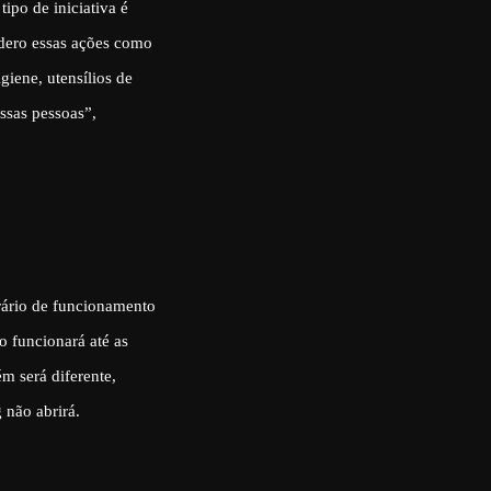
ipo de iniciativa é
idero essas ações como
giene, utensílios de
ssas pessoas”,
rário de funcionamento
o funcionará até as
ém será diferente,
 não abrirá.