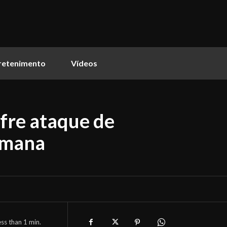
retenimento
Vídeos
ofre ataque de
emana
ess than 1
min.