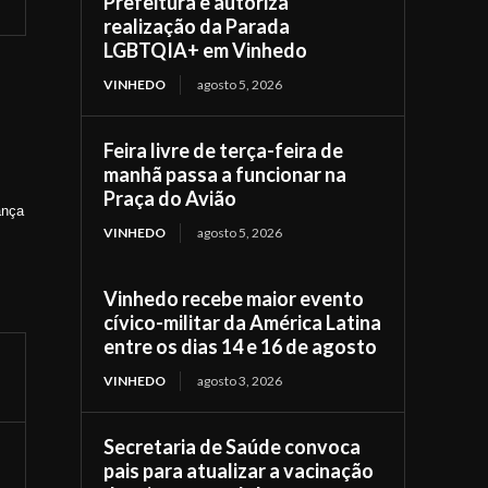
Prefeitura e autoriza
realização da Parada
LGBTQIA+ em Vinhedo
VINHEDO
agosto 5, 2026
Feira livre de terça-feira de
manhã passa a funcionar na
Praça do Avião
ança
VINHEDO
agosto 5, 2026
Vinhedo recebe maior evento
cívico-militar da América Latina
entre os dias 14 e 16 de agosto
VINHEDO
agosto 3, 2026
Secretaria de Saúde convoca
pais para atualizar a vacinação