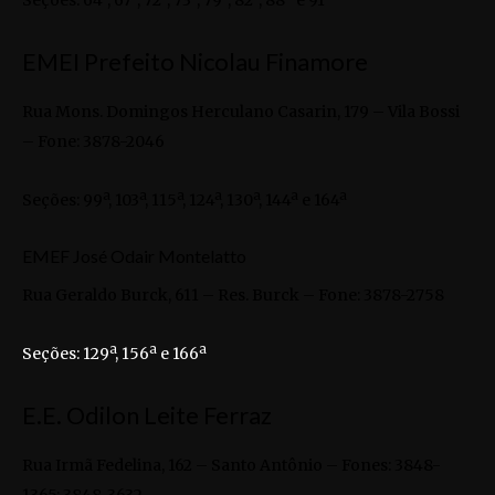
Seções: 64ª, 67ª, 72ª, 73ª, 79ª, 82ª, 88ª e 91ª
EMEI Prefeito Nicolau Finamore
Rua Mons. Domingos Herculano Casarin, 179 – Vila Bossi
– Fone: 3878-2046
Seções: 99ª, 103ª, 115ª, 124ª, 130ª, 144ª e 164ª
EMEF José Odair Montelatto
Rua Geraldo Burck, 611 – Res. Burck – Fone: 3878-2758
Seções: 129ª, 156ª e 166ª
E.E. Odilon Leite Ferraz
Rua Irmã Fedelina, 162 – Santo Antônio – Fones: 3848-