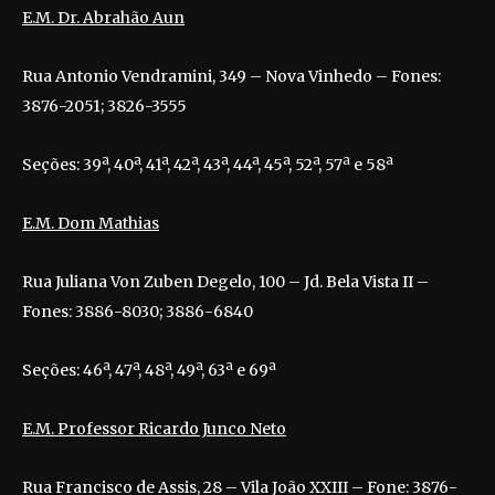
E.M. Dr. Abrahão Aun
Rua Antonio Vendramini, 349 – Nova Vinhedo – Fones:
3876-2051; 3826-3555
Seções: 39ª, 40ª, 41ª, 42ª, 43ª, 44ª, 45ª, 52ª, 57ª e 58ª
E.M. Dom Mathias
Rua Juliana Von Zuben Degelo, 100 – Jd. Bela Vista II –
Fones: 3886-8030; 3886-6840
Seções: 46ª, 47ª, 48ª, 49ª, 63ª e 69ª
E.M. Professor Ricardo Junco Neto
Rua Francisco de Assis, 28 – Vila João XXIII – Fone: 3876-