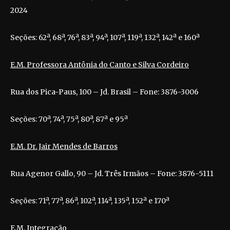
2024
Seções: 62ª, 68ª, 76ª, 83ª, 94ª, 107ª, 119ª, 132ª, 142ª e 160ª
E.M. Professora Antônia do Canto e Silva Cordeiro
Rua dos Pica-Paus, 100 – Jd. Brasil – Fone: 3876-3006
Seções: 70ª, 74ª, 75ª, 80ª, 87ª e 95ª
E.M. Dr. Jair Mendes de Barros
Rua Agenor Gallo, 90 – Jd. Três Irmãos – Fone: 3876-5111
Seções: 71ª, 77ª, 86ª, 102ª, 114ª, 135ª, 152ª e 170ª
E.M. Integração