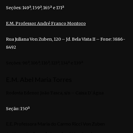
Seções: 149ª, 159ª, 165ª e 171ª
E.M. Professor André Franco Montoro
Rua Juliana Von Zuben, 120 – Jd. Bela Vista II – Fone: 3886-
8492
Seções: 96ª, 106ª, 116ª, 123ª, 134ª e 139ª
E.M. Abel Maria Torres
Rodovia Edenor João Tasca, s/n – Caixa D´Água
Seção: 150ª
E.E. Professora Maria do Carmo Ricci Von Zuben