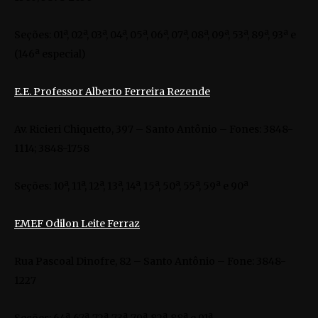
Seções: 01ª, 02ª, 03ª, 04ª, 05ª, 06ª, 07ª, 08ª, 09ª, 53ª, 89ª, 93ª e
(146ª especial)
E.E. Professor Alberto Ferreira Rezende
Av. Ricieri Chiquetto, 397 – Santo Antônio – Fones: 3848-
1114; 3848-1758
Seções: 10ª, 11ª, 12ª, 13ª, 14ª, 15ª, 50ª, 55ª, 59ª e 90ª
EMEF Odilon Leite Ferraz
Rua Pascoal Dinofre, 82 – Santo Antônio – Fone: 3848-
1227