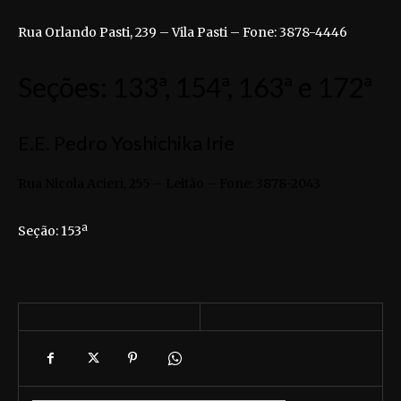
Rua Orlando Pasti, 239 – Vila Pasti – Fone: 3878-4446
Seções: 133ª, 154ª, 163ª e 172ª
E.E. Pedro Yoshichika Irie
Rua Nicola Acieri, 255 – Leitão – Fone: 3878-2043
Seção: 153ª