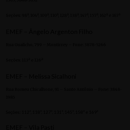
1365; 3848-3632
Seções: 98ª, 104ª, 109ª, 110ª, 128ª, 138ª, 147ª, 157ª, 162ª e 167ª
EMEF – Ângelo Argenton Filho
Rua Gualicho, 799 – Montirrey – Fone: 3878-5266
Seções: 113ª e 126ª
EMEF – Melissa Sicalhoni
Rua Romeu Chicalhone, 91 – Santo Antônio – Fone: 3848-
1985
Seções: 112ª, 118ª, 127ª, 131ª, 145ª, 158ª e 169ª
EMEF – Vila Pasti