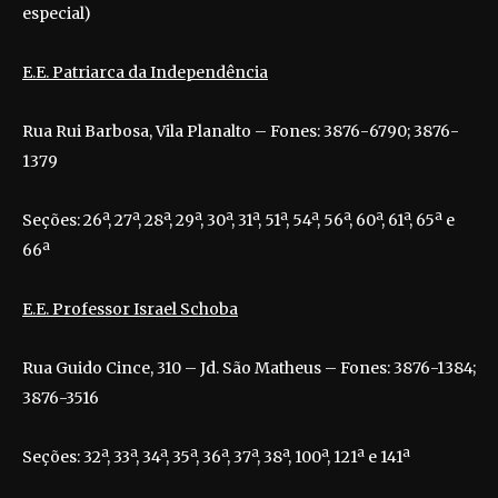
especial)
E.E.
Patriarca da Independência
Rua Rui Barbosa, Vila Planalto – Fones: 3876-6790; 3876-
1379
Seções: 26ª, 27ª, 28ª, 29ª, 30ª, 31ª, 51ª, 54ª, 56ª, 60ª, 61ª, 65ª e
66ª
E.E. Professor Israel Schoba
Rua Guido Cince, 310 – Jd.
São Matheus – Fones: 3876-1384;
3876-3516
Seções: 32ª, 33ª, 34ª, 35ª, 36ª, 37ª, 38ª, 100ª, 121ª e 141ª