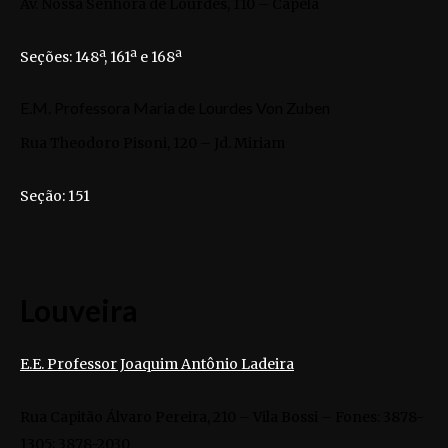
Av. Nossa Senhora de Lourdes, 110 – Capela
Seções: 148ª, 161ª e 168ª
E.M. Professora Maria de Lourdes Von Zuben
Rua Theodoro Pisoni, 120 – Jd. Miriam
Seção: 151
Louveira
E.E. Professor Joaquim Antônio Ladeira
Rua Capitão Álvaro Pereira, 210 – Vila Bossi – Fones: 3878-
1305; 3878-2030