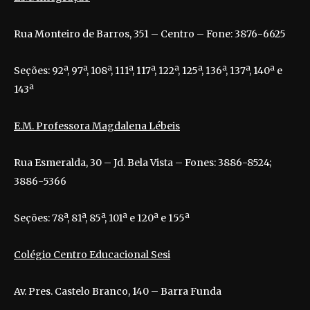
Rua Monteiro de Barros, 351 – Centro – Fone: 3876-6625
Seções: 92ª, 97ª, 108ª, 111ª, 117ª, 122ª, 125ª, 136ª, 137ª, 140ª e
143ª
E.M. Professora Magdalena Lébeis
Rua Esmeralda, 30 – Jd. Bela Vista – Fones: 3886-8524;
3886-5366
Seções: 78ª, 81ª, 85ª, 101ª e 120ª e 155ª
Colégio Centro Educacional Sesi
Av. Pres. Castelo Branco, 140 – Barra Funda