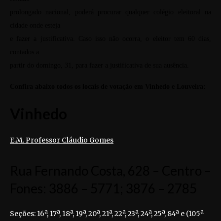
prolongado nacional, poderá procurar qualquer colégio eleitoral na
cidade onde esteja
e fazer a justificativa. Caso isso não ocorra, o eleitor tem 60 dias,
contados a
partir do domingo, 31, para fazer a justificativa de sua ausência.
Confira abaixo todos os locais de votação em Vinhedo e Louveira:
Vinhedo
E.M. Professor Cláudio Gomes
Rua Fernando Costa, 628 – Centro –
Fones: 3886 – 5771; 3876 – 2785
Seções: 16ª, 17ª, 18ª, 19ª, 20ª, 21ª, 22ª, 23ª, 24ª, 25ª, 84ª e (105ª