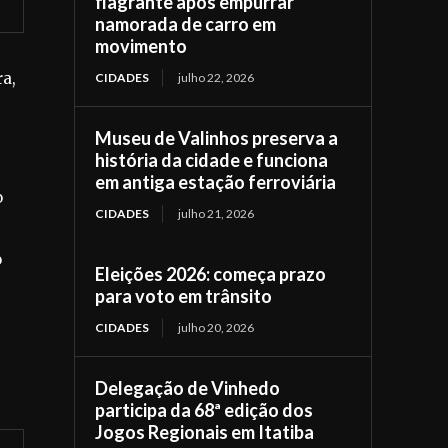
flagrante após empurrar
namorada de carro em
movimento
ra,
CIDADES
julho 22, 2026
Museu de Valinhos preserva a
história da cidade e funciona
em antiga estação ferroviária
o
CIDADES
julho 21, 2026
o
Eleições 2026: começa prazo
para voto em trânsito
CIDADES
julho 20, 2026
Delegação de Vinhedo
participa da 68ª edição dos
Jogos Regionais em Itatiba