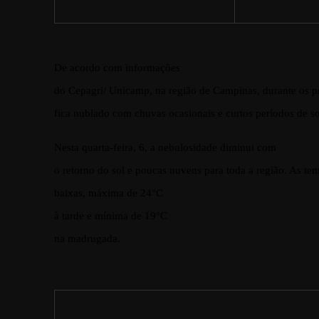
De acordo com informações
do Cepagri/ Unicamp, na região de Campinas, durante os p
fica nublado com chuvas ocasionais e curtos períodos de so
Nesta quarta-feira, 6, a nebulosidade diminui com
o retorno do sol e poucas nuvens para toda a região. As te
baixas, máxima de 24°C
à tarde e mínima de 19°C
na madrugada.