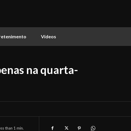
retenimento
Vídeos
penas na quarta-
ess than 1
min.