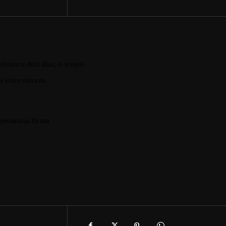
róximos dois dias, o tempo
l entre nuvens.
mperaturas ficam