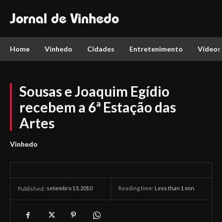
Jornal de Vinhedo
Home
Vinhedo
Cidades
Entretenimento
Vídeos
Sousas e Joaquim Egídio
recebem a 6ª Estação das
Artes
Vinhedo
setembro 13, 2010
Reading time:
Less than 1
min.
Published: