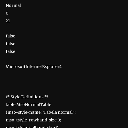
Normal
0
21
false
false
false
MicrosoftInternetExplorer4
/* Style Definitions */
table.MsoNormalTable
{mso-style-name:”Tabela normal”;
mso-tstyle-rowband-size:0;
mso-tstyle-colband-size:0;