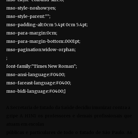
mso-style-noshow:yes;
mso-style-parent:””;
mso-padding-alt:0cm 5.4pt 0cm 5.4pt;
mso-para-margin:0cm;
mso-para-margin-bottom:.0001pt;
mso-pagination:widow-orphan;
;
font-family:”Times New Roman”;
mso-ansi-language:#0400;
mso-fareast-language:#0400;
mso-bidi-language:#0400;}
A Secretaria de Estado da Saúde decidiu imunizar contra a
gripe A H1N1 os professores e demais profissionais que
atuam em escolas
públicas e particulares de todo o Estado de São Paulo. As