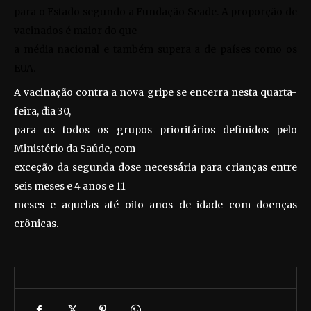
para o Estado segundo a Fundação Seade. A proporção de
vacinados é maior do que
a média nacional e também supera a de países como os
EUA.
A vacinação contra a nova gripe se encerra nesta quarta-
feira, dia 30,
para os todos os grupos prioritários definidos pelo
Ministério da Saúde, com
exceção da segunda dose necessária para crianças entre
seis meses e 4 anos e 11
meses e aquelas até oito anos de idade com doenças
crônicas.