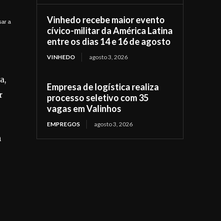
Vinhedo recebe maior evento
sar a
cívico-militar da América Latina
entre os dias 14 e 16 de agosto
VINHEDO
agosto 3, 2026
a,
Empresa de logística realiza
r
processo seletivo com 35
vagas em Valinhos
EMPREGOS
agosto 3, 2026
m