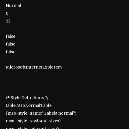
Normal
0
21
false
false
false
MicrosoftInternetExplorer4
/* Style Definitions */
table.MsoNormalTable
{mso-style-name:”Tabela normal”;
mso-tstyle-rowband-size:0;
mso-tstyle-colband-size:0;