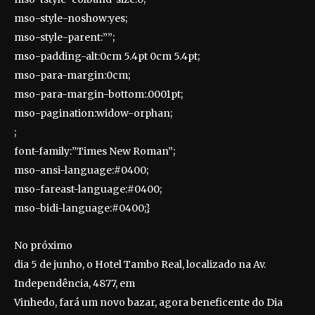
mso-style-noshow:yes;
mso-style-parent:””;
mso-padding-alt:0cm 5.4pt 0cm 5.4pt;
mso-para-margin:0cm;
mso-para-margin-bottom:.0001pt;
mso-pagination:widow-orphan;
;
font-family:”Times New Roman”;
mso-ansi-language:#0400;
mso-fareast-language:#0400;
mso-bidi-language:#0400;}
No próximo
dia 5 de junho, o Hotel Tambo Real, localizado na Av.
Independência, 4877, em
Vinhedo, fará um novo bazar, agora beneficente do Dia