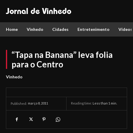
Jornal de Vinhedo
Home
Vinhedo
Cidades
Entretenimento
Vídeos
“Tapa na Banana” leva folia
para o Centro
Vinhedo
março 8, 2011
Reading time:
Less than 1
min.
Published: