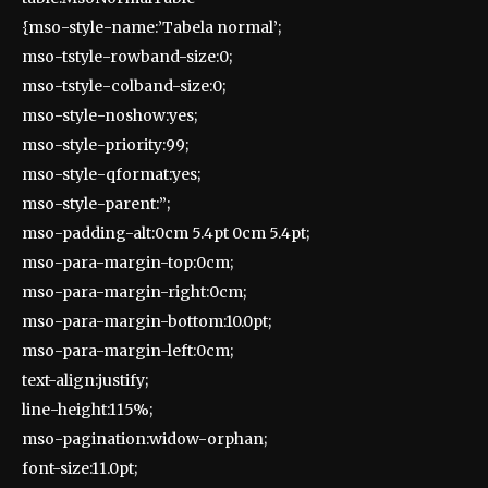
{mso-style-name:’Tabela normal’;
mso-tstyle-rowband-size:0;
mso-tstyle-colband-size:0;
mso-style-noshow:yes;
mso-style-priority:99;
mso-style-qformat:yes;
mso-style-parent:”;
mso-padding-alt:0cm 5.4pt 0cm 5.4pt;
mso-para-margin-top:0cm;
mso-para-margin-right:0cm;
mso-para-margin-bottom:10.0pt;
mso-para-margin-left:0cm;
text-align:justify;
line-height:115%;
mso-pagination:widow-orphan;
font-size:11.0pt;