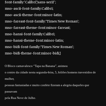
font-family:’Calibri’,’sans-serif’;
mso-ascii-font-family:Calibri;
mso-ascii-theme-font:minor-latin;
mso-fareast-font-family:’Times New Roman’;
mso-fareast-theme-font:minor-fareast;
mso-hansi-font-family:Calibri;
mso-hansi-theme-font:minor-latin;
mso-bidi-font-family:’Times New Roman’;
mso-bidi-theme-font:minor-bidi;}
O Bloco carnavalesco “Tapa na Banana”, animou
o centro da cidade nesta segunda-feira, 5, foliões homens travestidos de
mulher,
pessoas fantasiadas e muito confete fizeram a alegria daqueles que
passavam
pela Rua Nove de Julho.