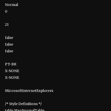
Normal
0
21
false
false
false
PT-BR
X-NONE
X-NONE
MicrosoftInternetExplorer4
/* Style Definitions */
table.MsoNormalTable