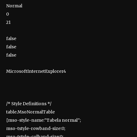
Normal
0
21
false
false
false
MicrosoftInternetExplorer4
/* Style Definitions */
table.MsoNormalTable
{mso-style-name:”Tabela normal”;
mso-tstyle-rowband-size:0;
mso-tstyle-colband-size:0;