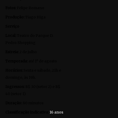
Fotos:
Felipe Romano
Produção:
Tiago Higa
Serviço
Local:
Teatro do Parque D.
Pedro Shopping
Estreia:
2 de julho
Temporada:
até 1º de agosto
Horários:
Sexta e sábado, 21h e
domingo, às 19h.
Ingressos:
R$ 30 (setor 2) e R$
40 (setor 1)
Duração:
80 minutos
Classificação indicativa:
16 anos