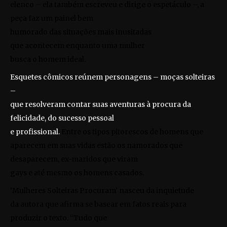
elenco – ela também escreveu e dirige o espetáculo –, a
peça faz um painel bem
humorado das situações mais inusitadas
que acontecem
enquanto uma mulher
busca o homem ideal.
Esquetes cômicos reúnem personagens – moças solteiras
–
que resolveram contar suas aventuras à procura da
felicidade, do sucesso pessoal
e profissional.
Entre os tipos pitorescos de homens que
aparecem em suas vidas estão os namorados que
desaparecem, ex-maridos que viram
gays e até mesmo os homens casados.
‘Mulheres Solteiras Procuram’ nasceu da inquietude
da autora que afirma se basear em fatos reais para
produzir o texto. “Tudo que