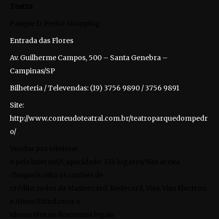
Teatro
Parque D. Pedro Shopping
Entrada das Flores
Av. Guilherme Campos, 500 – Santa Genebra –
Campinas/SP
Bilheteria / Televendas: (19) 3756 9890 / 3756 9891
Site:
http://www.conteudoteatral.com.br/teatroparquedompedr
o/
Vendas por telefone
e pela internet/Capacidade: 334 lugares/Não aceita
cheque/Aceita os cartões de
crédito: todos da Mastercard, Redecard, Visa, Visa Electron
e Amex/Estudantes e
idosos têm os descontos legais