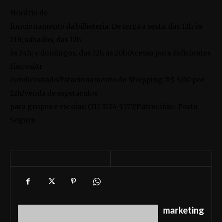
Horário de
funcionamento da bilheteria: De terça a sexta, das 12h às
21h; sábados, das 12h
às 24h; e domingos, das 12h às 20h/Acesso para deficientes
físicos/Ar
condicionado/Estacionamento do Shopping: R$ 3,00 por
12h/Venda de espetáculos
para grupos e escolas: (11) 3124-1577/Patrocínio
Porto
:
Seguro
marketing