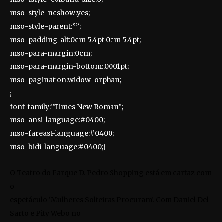
mso-style-noshow:yes;
mso-style-parent:””;
mso-padding-alt:0cm 5.4pt 0cm 5.4pt;
mso-para-margin:0cm;
mso-para-margin-bottom:.0001pt;
mso-pagination:widow-orphan;
;
font-family:”Times New Roman”;
mso-ansi-language:#0400;
mso-fareast-language:#0400;
mso-bidi-language:#0400;}
O Teatro do Parque D. Pedro Shopping está em cartaz com
o
espetáculo ‘Mulheres Solteiras Procuram’. Com Daniel Del
Sarto e Pity Webo no