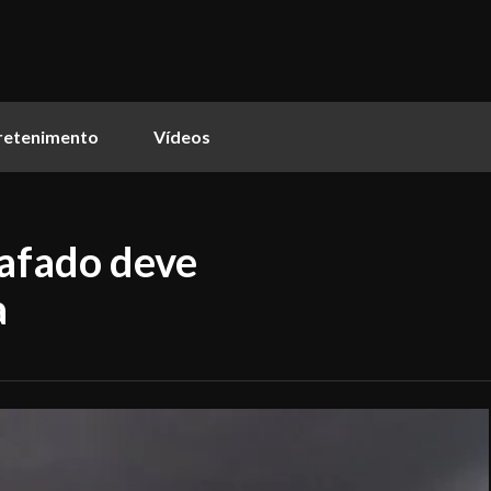
retenimento
Vídeos
afado deve
a