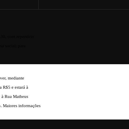
h30, com repertório
sa social; para
ver, mediante
a R$5 e estará à
se à Rua Matheus
o. Maiores informações