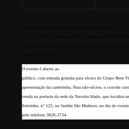
O Grupo da Terceira Idade promove, no próximo
dia 27, sexta-feira, mais um baile de gala, das 19h30 às 22
musical variado. O traje é social: para homens, calça e cami
mulheres, vestido.
O evento é aberto ao
público, com entrada gratuita para sócios do Grupo Bem Vi
apresentação da carteirinha. Para não-sócios, o convite cust
venda na portaria da sede da Terceira Idade, que localiza-
Sobrinho, n° 125, no Jardim São Matheus, no dia do event
pelo telefone 3826-3734.