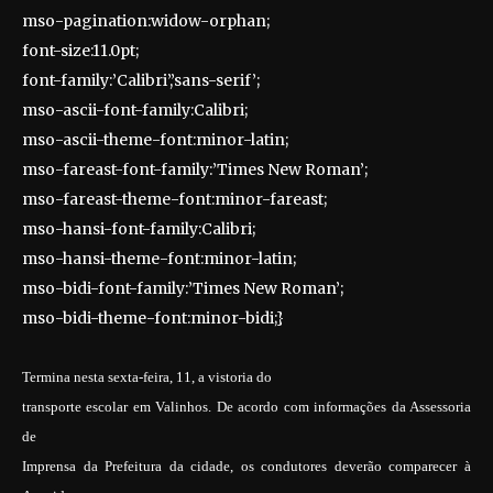
mso-pagination:widow-orphan;
font-size:11.0pt;
font-family:’Calibri’,’sans-serif’;
mso-ascii-font-family:Calibri;
mso-ascii-theme-font:minor-latin;
mso-fareast-font-family:’Times New Roman’;
mso-fareast-theme-font:minor-fareast;
mso-hansi-font-family:Calibri;
mso-hansi-theme-font:minor-latin;
mso-bidi-font-family:’Times New Roman’;
mso-bidi-theme-font:minor-bidi;}
Termina nesta sexta-feira, 11, a vistoria do
transporte escolar em Valinhos. De acordo com informações da Assessoria
de
Imprensa da Prefeitura da cidade, os condutores deverão comparecer à