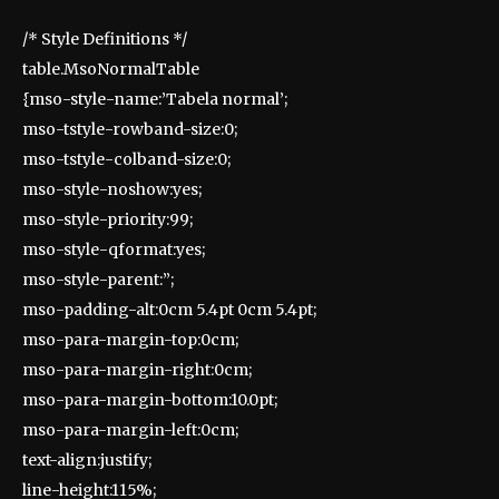
/* Style Definitions */
table.MsoNormalTable
{mso-style-name:’Tabela normal’;
mso-tstyle-rowband-size:0;
mso-tstyle-colband-size:0;
mso-style-noshow:yes;
mso-style-priority:99;
mso-style-qformat:yes;
mso-style-parent:”;
mso-padding-alt:0cm 5.4pt 0cm 5.4pt;
mso-para-margin-top:0cm;
mso-para-margin-right:0cm;
mso-para-margin-bottom:10.0pt;
mso-para-margin-left:0cm;
text-align:justify;
line-height:115%;