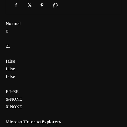
Normal
0
21
false
false
false
PT-BR
X-NONE
X-NONE
MicrosoftInternetExplorer4