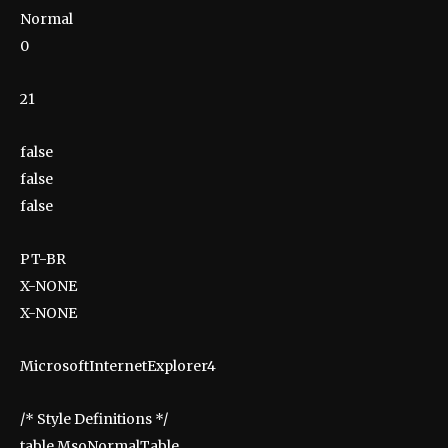
Normal
0
21
false
false
false
PT-BR
X-NONE
X-NONE
MicrosoftInternetExplorer4
/* Style Definitions */
table.MsoNormalTable