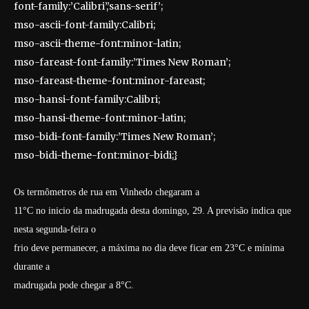
font-family:’Calibri’,’sans-serif’;
mso-ascii-font-family:Calibri;
mso-ascii-theme-font:minor-latin;
mso-fareast-font-family:’Times New Roman’;
mso-fareast-theme-font:minor-fareast;
mso-hansi-font-family:Calibri;
mso-hansi-theme-font:minor-latin;
mso-bidi-font-family:’Times New Roman’;
mso-bidi-theme-font:minor-bidi;}
Os termômetros de rua em Vinhedo chegaram a
11°C no inicio da madrugada desta domingo, 29.
A previsão indica que
nesta segunda-feira o
frio deve permanecer, a máxima no dia deve ficar em 23°C e mínima
durante a
madrugada pode chegar a 8°C.