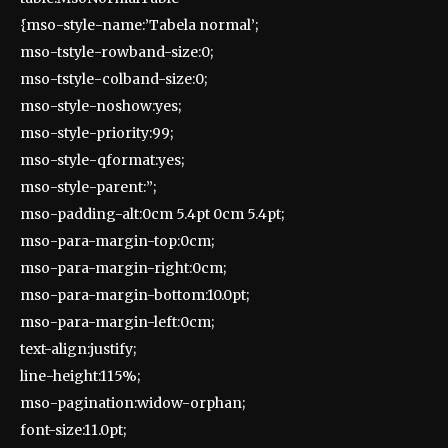
{mso-style-name:’Tabela normal’;
mso-tstyle-rowband-size:0;
mso-tstyle-colband-size:0;
mso-style-noshow:yes;
mso-style-priority:99;
mso-style-qformat:yes;
mso-style-parent:”;
mso-padding-alt:0cm 5.4pt 0cm 5.4pt;
mso-para-margin-top:0cm;
mso-para-margin-right:0cm;
mso-para-margin-bottom:10.0pt;
mso-para-margin-left:0cm;
text-align:justify;
line-height:115%;
mso-pagination:widow-orphan;
font-size:11.0pt;