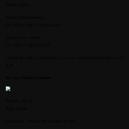
18h45/ 21h10
Sábado (30) e domingo
(1º): 13h50/ 16h15/ 18h45/ 21h10
Segunda (2) a quinta
(5): 16h15*/ 18h45/ 21h10
*Sessão das 16h15 na segunda (2) e terça (3) tem ingresso único a R$
4,00
Eu Sou o Número Quatro
Estreia – Sala 3 –
Ação/ Ficção
Legendado – duração aproximada 110 min