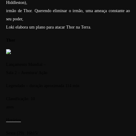
Hiddleston),
irmão de Thor. Querendo eliminar o irmão, uma ameaça constante ao
seu poder,
Loki elabora um plano para atacar Thor na Terra.
Thor
Lançamento Mundial –
Sala 2 – Aventura/ Ação
Legendado – duração aproximada 114 min
Classificação: 10
anos
Horários
Sexta (29): 16h15/