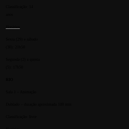
Classificação: 14
anos
Horários
Sexta (29) e sábado
(30): 21h50
Segunda (2) a quinta
(5): 17h50
RIO
Sala 1 – Animação
Dublado – duração aproximada 100 min
Classificação: livre