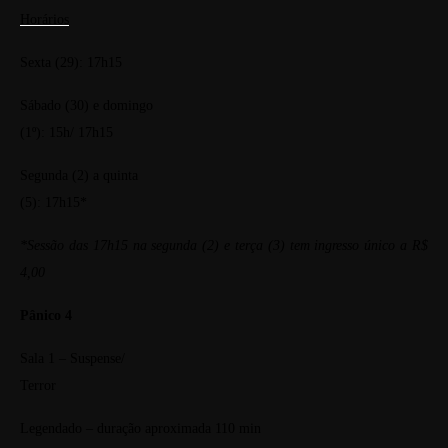
Horários
Sexta (29): 17h15
Sábado (30) e domingo
(1º): 15h/ 17h15
Segunda (2) a quinta
(5): 17h15*
*Sessão das 17h15 na segunda (2) e terça (3) tem ingresso único a R$
4,00
Pânico 4
Sala 1 – Suspense/
Terror
Legendado – duração aproximada 110 min