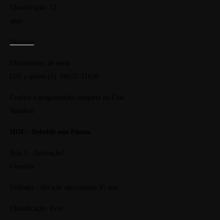
Classificação: 12
anos
Horários
Diariamente, de sexta
(29) a quinta (5): 19h15/ 21h30
Confira a programação completa do Cine
Valinhos:
HOP – Rebelde sem Páscoa
Sala 3 – Animação/
Comédia
Dublado – duração aproximada 95 min
Classificação: livre