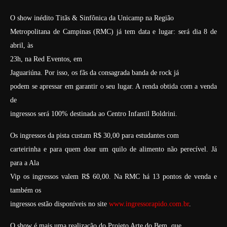
O show inédito Titãs & Sinfônica da Unicamp na Região
Metropolitana de Campinas (RMC) já tem data e lugar: será dia 8 de
abril, às
23h, na Red Eventos, em
Jaguariúna. Por isso, os fãs da consagrada banda de rock já
podem se apressar em garantir o seu lugar. A renda obtida com a venda
de
ingressos será 100% destinada ao Centro Infantil Boldrini.
Os ingressos da pista custam R$ 30,00 para estudantes com
carteirinha e para quem doar um quilo de alimento não perecível. Já
para a Ala
Vip os ingressos valem R$ 60,00. Na RMC há 13 pontos de venda e
também os
ingressos estão disponíveis no site
www.ingressorapido.com.br
.
O show é mais uma realização do Projeto Arte do Bem, que