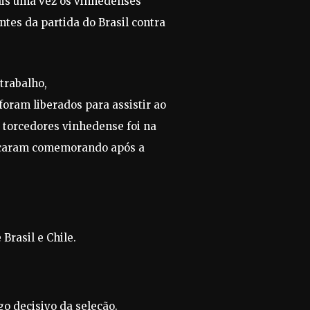
ais uma vez os vinhedenses
tes da partida do Brasil contra
trabalho,
oram liberados para assistir ao
 torcedores vinhedense foi na
 ficaram comemorando após a
Brasil e Chile.
go decisivo da seleção.