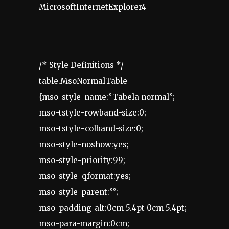
MicrosoftInternetExplorer4
/* Style Definitions */
table.MsoNormalTable
{mso-style-name:”Tabela normal”;
mso-tstyle-rowband-size:0;
mso-tstyle-colband-size:0;
mso-style-noshow:yes;
mso-style-priority:99;
mso-style-qformat:yes;
mso-style-parent:””;
mso-padding-alt:0cm 5.4pt 0cm 5.4pt;
mso-para-margin:0cm;