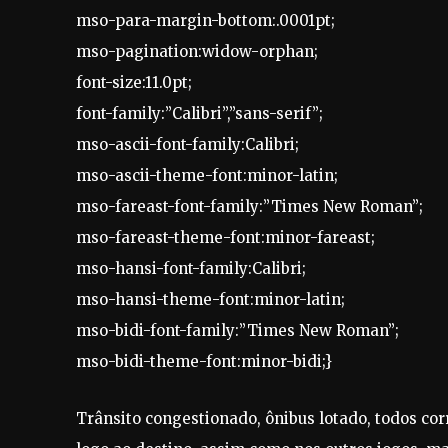
mso-para-margin-bottom:.0001pt;
mso-pagination:widow-orphan;
font-size:11.0pt;
font-family:”Calibri”,”sans-serif”;
mso-ascii-font-family:Calibri;
mso-ascii-theme-font:minor-latin;
mso-fareast-font-family:”Times New Roman”;
mso-fareast-theme-font:minor-fareast;
mso-hansi-font-family:Calibri;
mso-hansi-theme-font:minor-latin;
mso-bidi-font-family:”Times New Roman”;
mso-bidi-theme-font:minor-bidi;}
Trânsito congestionado, ônibus lotado, todos co