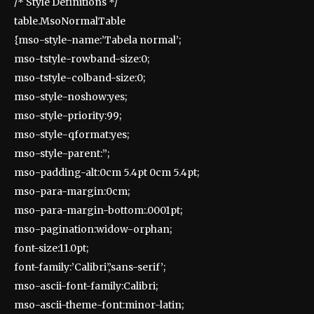
/* Style Definitions */
table.MsoNormalTable
{mso-style-name:’Tabela normal’;
mso-tstyle-rowband-size:0;
mso-tstyle-colband-size:0;
mso-style-noshow:yes;
mso-style-priority:99;
mso-style-qformat:yes;
mso-style-parent:”;
mso-padding-alt:0cm 5.4pt 0cm 5.4pt;
mso-para-margin:0cm;
mso-para-margin-bottom:.0001pt;
mso-pagination:widow-orphan;
font-size:11.0pt;
font-family:’Calibri’,’sans-serif’;
mso-ascii-font-family:Calibri;
mso-ascii-theme-font:minor-latin;