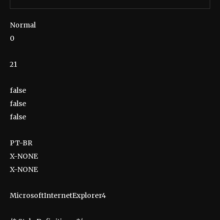
Normal
0
21
false
false
false
PT-BR
X-NONE
X-NONE
MicrosoftInternetExplorer4