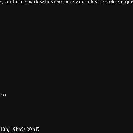
gos, conforme os desafios são superados eles descobrem qu
h40
 18h/ 19h45/ 20h15