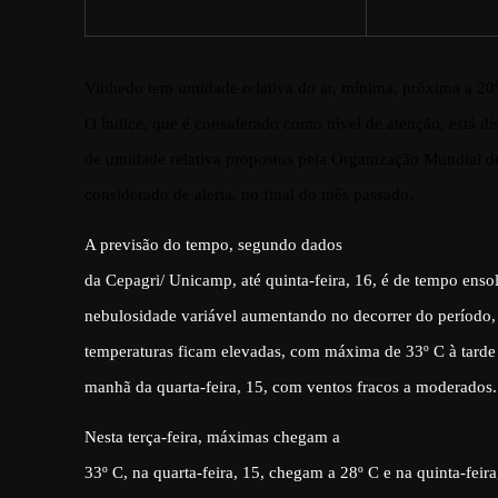
Vinhedo tem umidade relativa do ar, mínima, próxima a 20
O índice, que é considerado como nível de atenção, está di
de umidade relativa propostos pela Organização Mundial 
considerado de alerta, no final do mês passado.
A previsão do tempo, segundo dados
da Cepagri/ Unicamp, até quinta-feira, 16, é de tempo ens
nebulosidade variável aumentando no decorrer do período,
temperaturas ficam elevadas, com máxima de 33º C à tarde
manhã da quarta-feira, 15, com ventos fracos a moderados.
Nesta terça-feira, máximas chegam a
33º C, na quarta-feira, 15, chegam a 28º C e na quinta-fei