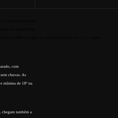
% no período da tarde.
stante dos ideais 60%
de Saúde, OMS.
O índice na cidade já chegou aos 15%, estado
olarado, com
 sem chuvas. As
 e mínima de 18º na
ra, chegam também a