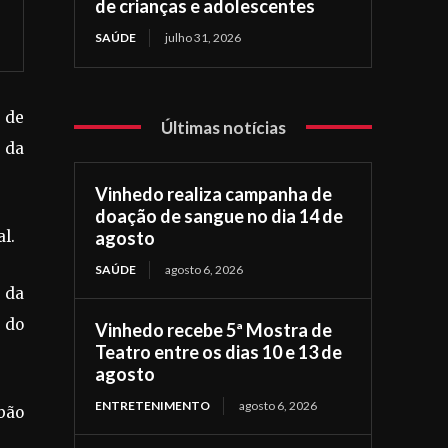
de crianças e adolescentes
SAÚDE
julho 31, 2026
 de
Últimas notícias
o da
Vinhedo realiza campanha de
doação de sangue no dia 14 de
agosto
l.
SAÚDE
agosto 6, 2026
 da
o do
Vinhedo recebe 5ª Mostra de
Teatro entre os dias 10 e 13 de
agosto
ENTRETENIMENTO
agosto 6, 2026
abão