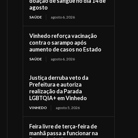
doação de sangue no dia 14 de
agosto
SAÚDE
agosto 6, 2026
Vinhedo reforça vacinação
contra o sarampo após
aumento de casos no Estado
SAÚDE
agosto 6, 2026
Justiça derruba veto da
Prefeitura e autoriza
realização da Parada
LGBTQIA+ em Vinhedo
VINHEDO
agosto 5, 2026
Feira livre de terça-feira de
manhã passa a funcionar na