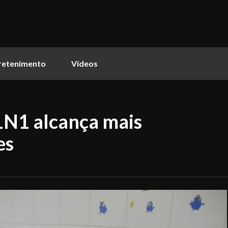
retenimento
Vídeos
1N1 alcança mais
es