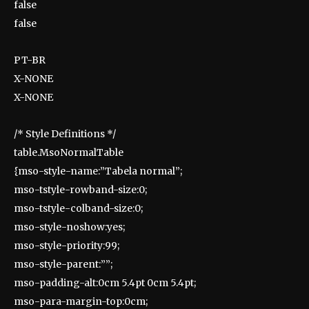
false
false
PT-BR
X-NONE
X-NONE
/* Style Definitions */
table.MsoNormalTable
{mso-style-name:”Tabela normal”;
mso-tstyle-rowband-size:0;
mso-tstyle-colband-size:0;
mso-style-noshow:yes;
mso-style-priority:99;
mso-style-parent:””;
mso-padding-alt:0cm 5.4pt 0cm 5.4pt;
mso-para-margin-top:0cm;