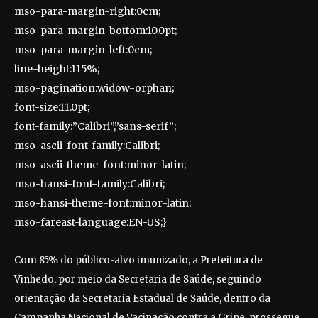
mso-para-margin-right:0cm;
mso-para-margin-bottom:10.0pt;
mso-para-margin-left:0cm;
line-height:115%;
mso-pagination:widow-orphan;
font-size:11.0pt;
font-family:”Calibri”,”sans-serif”;
mso-ascii-font-family:Calibri;
mso-ascii-theme-font:minor-latin;
mso-hansi-font-family:Calibri;
mso-hansi-theme-font:minor-latin;
mso-fareast-language:EN-US;}
Com 85% do público-alvo imunizado, a Prefeitura de
Vinhedo, por meio da Secretaria de Saúde, seguindo
orientação da Secretaria Estadual de Saúde, dentro da
Campanha Nacional de Vacinação contra a Gripe, prossegue