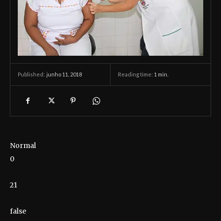
junho 11, 2018
Reading time:
1
min.
Published:
Normal
0
21
false