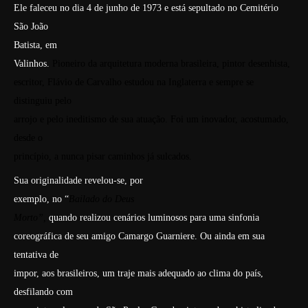
Ele faleceu no dia 4 de junho de 1973 e está sepultado no Cemitério
São João
Batista, em
Valinhos.
Pioneiro
da arquitetura moderna brasileira, pintor desenhista,
escritor, Flávio de Carvalho estudou na Inglaterra e sempre se
distinguiu pelo
arrojo e pelo ineditismo de sua atuação. Foi um inovador, acostumado,
desde o
princípio, a nunca pisar caminhos já sulcados.
Sua originalidade revelou-se, por
exemplo, no “
Bailado do Deus
Morto”,
quando realizou cenários luminosos para uma sinfonia
coreográfica de seu amigo Camargo Guarniere. Ou ainda em sua
tentativa de
impor, aos brasileiros, um traje mais adequado ao clima do país,
desfilando com