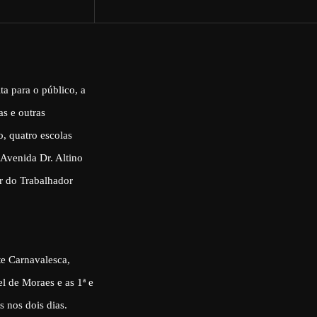
ta para o público, a
s e outras
o, quatro escolas
 Avenida Dr. Altino
r do Trabalhador
te Carnavalesca,
l de Moraes e as 1ª e
es nos dois dias.