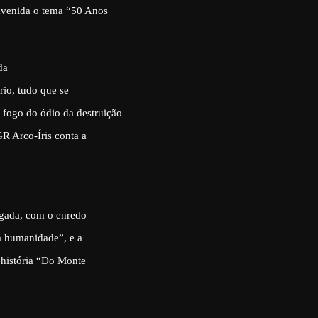
avenida o tema “50 Anos
da
rio, tudo que se
 fogo do ódio da destruição
GR Arco-Íris conta a
ugada, com o enredo
da humanidade”, e a
 história “Do Monte