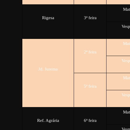
Mat
Rigesa
3ª feira
Vesp
Mat
2ª feira
Vesp
Jd. Jurema
Mat
5ª feira
Vesp
Mat
Ref. Agrária
6ª feira
Vesp