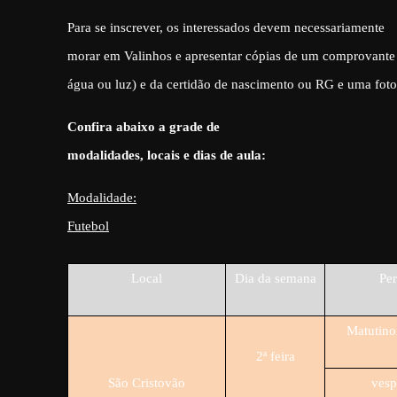
Para se inscrever, os interessados devem necessariamente
morar em Valinhos e apresentar cópias de um comprovante
água ou luz) e da certidão de nascimento ou RG e uma foto
Confira abaixo a grade de
modalidades, locais e dias de aula:
Modalidade:
Futebol
Local
Dia da semana
Pe
Matutino
2ª feira
São Cristovão
vesp