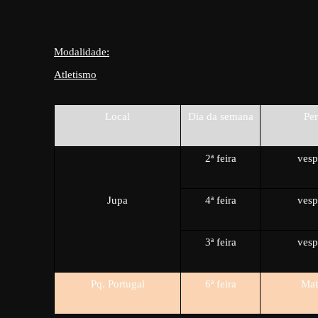
Modalidade:
Atletismo
Local
Dia da semana
Pe
2ª feira
vesp
Jupa
4ª feira
vesp
3ª feira
vesp
Pq. Portugal
6ª feira
Mat