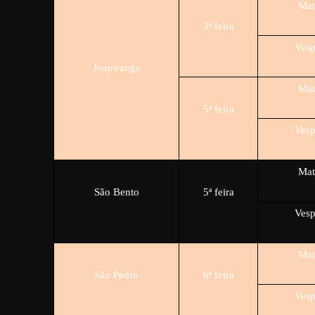
Mat
3ª feira
Vesp
Joapiranga
Mat
5ª feira
Vesp
Mat
São Bento
5ª feira
Vesp
Mat
São Pedro
6ª feira
Vesp