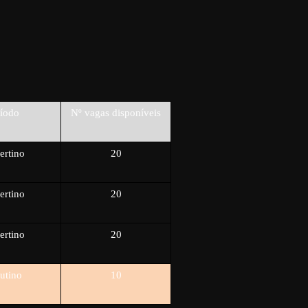
ríodo
Nº vagas disponíveis
ertino
20
ertino
20
ertino
20
utino
10