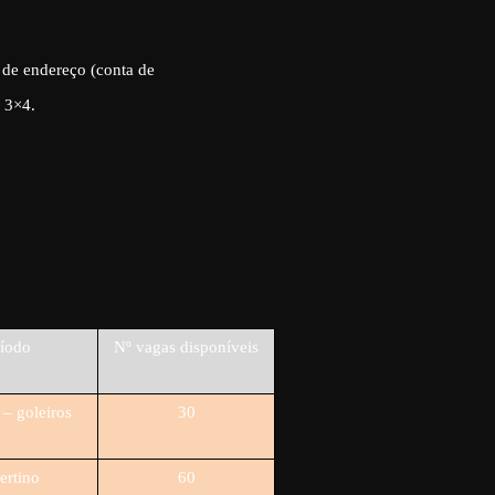
 de endereço (conta de
 3×4.
ríodo
Nº vagas disponíveis
 – goleiros
30
ertino
60