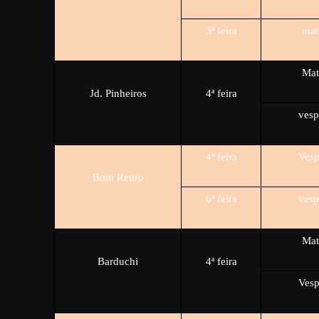
3ª feira
mat
Mat
Jd. Pinheiros
4ª feira
vesp
4ª feira
Vesp
Bom Retiro
6ª feira
vesp
Mat
Barduchi
4ª feira
Vesp