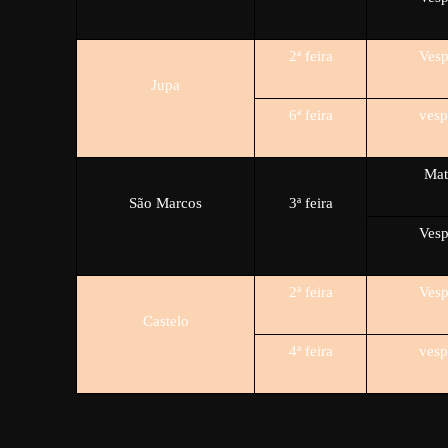
2ª feira
Vesp
Jupa
6ª feira
vesp
Mat
São Marcos
3ª feira
Vesp
2ª feira
Vesp
Castelo
4ª feira
vesp