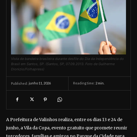
Vista de bandeira brasileira durante desfile do Dia da Independência do
Brasil em Santos, SP. (Santos, SP, 07.09.2013. Foto de Guilherme
Dionizio/Folhapress)
junho 11, 2026
Reading time:
2
min.
Published:
A Prefeitura de Valinhos realiza, entre os dias 13 e 24 de
junho, a Vila da Copa, evento gratuito que promete reunir
torcedores, famílias e amigos no Parque da Cidade para