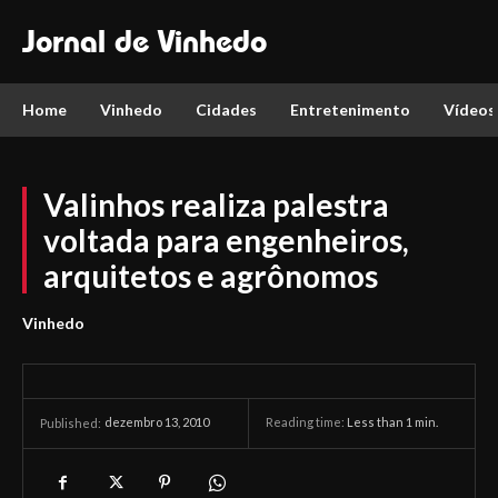
Jornal de Vinhedo
Home
Vinhedo
Cidades
Entretenimento
Vídeos
Valinhos realiza palestra
voltada para engenheiros,
arquitetos e agrônomos
Vinhedo
dezembro 13, 2010
Reading time:
Less than 1
min.
Published: