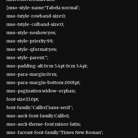
{mso-style-name:’Tabela normal’;
mso-tstyle-rowband-size:0;
mso-tstyle-colband-size:0;
mso-style-noshow:yes;
mso-style-priority:99;
mso-style-qformat:yes;
mso-style-parent:”;
mso-padding-alt:0cm 5.4pt 0cm 5.4pt;
mso-para-margin:0cm;
mso-para-margin-bottom:.0001pt;
mso-pagination:widow-orphan;
font-size:11.0pt;
font-family:’Calibri’,’sans-serif’;
mso-ascii-font-family:Calibri;
mso-ascii-theme-font:minor-latin;
mso-fareast-font-family:’Times New Roman’;