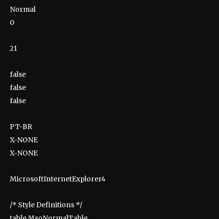
Normal
0
21
false
false
false
PT-BR
X-NONE
X-NONE
MicrosoftInternetExplorer4
/* Style Definitions */
table.MsoNormalTable