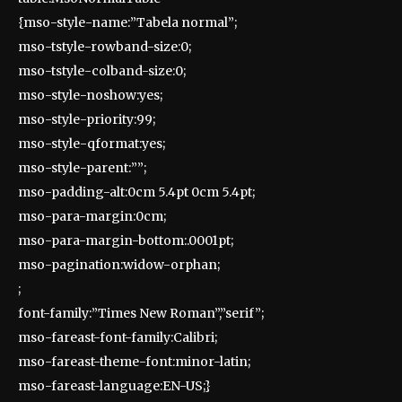
{mso-style-name:”Tabela normal”;
mso-tstyle-rowband-size:0;
mso-tstyle-colband-size:0;
mso-style-noshow:yes;
mso-style-priority:99;
mso-style-qformat:yes;
mso-style-parent:””;
mso-padding-alt:0cm 5.4pt 0cm 5.4pt;
mso-para-margin:0cm;
mso-para-margin-bottom:.0001pt;
mso-pagination:widow-orphan;
;
font-family:”Times New Roman”,”serif”;
mso-fareast-font-family:Calibri;
mso-fareast-theme-font:minor-latin;
mso-fareast-language:EN-US;}