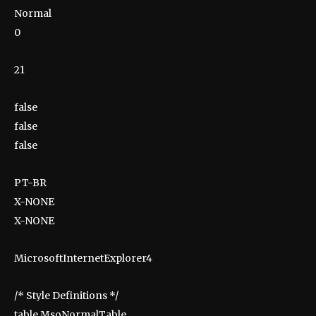
Normal
0
21
false
false
false
PT-BR
X-NONE
X-NONE
MicrosoftInternetExplorer4
/* Style Definitions */
table.MsoNormalTable