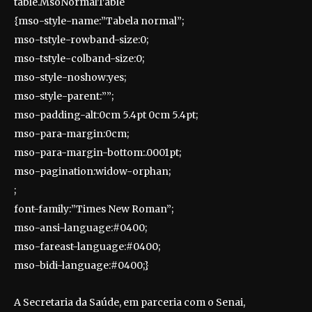
table.MsoNormalTable
{mso-style-name:”Tabela normal”;
mso-tstyle-rowband-size:0;
mso-tstyle-colband-size:0;
mso-style-noshow:yes;
mso-style-parent:””;
mso-padding-alt:0cm 5.4pt 0cm 5.4pt;
mso-para-margin:0cm;
mso-para-margin-bottom:.0001pt;
mso-pagination:widow-orphan;
;
font-family:”Times New Roman”;
mso-ansi-language:#0400;
mso-fareast-language:#0400;
mso-bidi-language:#0400;}
A Secretaria da Saúde, em parceria com o Senai,