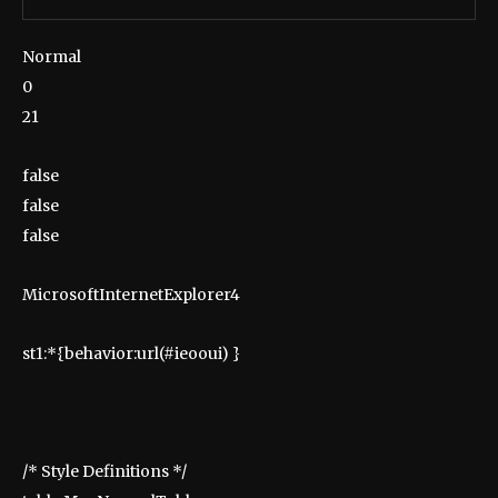
Normal
0
21
false
false
false
MicrosoftInternetExplorer4
st1:*{behavior:url(#ieooui) }
/* Style Definitions */