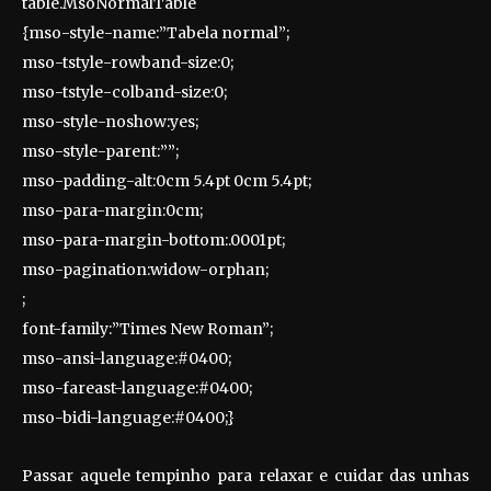
table.MsoNormalTable
{mso-style-name:”Tabela normal”;
mso-tstyle-rowband-size:0;
mso-tstyle-colband-size:0;
mso-style-noshow:yes;
mso-style-parent:””;
mso-padding-alt:0cm 5.4pt 0cm 5.4pt;
mso-para-margin:0cm;
mso-para-margin-bottom:.0001pt;
mso-pagination:widow-orphan;
;
font-family:”Times New Roman”;
mso-ansi-language:#0400;
mso-fareast-language:#0400;
mso-bidi-language:#0400;}
Passar aquele tempinho para relaxar e cuidar das unhas