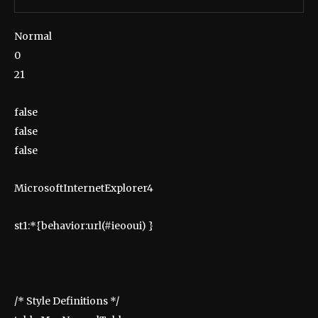
Normal
0
21
false
false
false
MicrosoftInternetExplorer4
st1:*{behavior:url(#ieooui) }
/* Style Definitions */