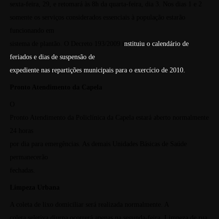
sexta-feira, 29, e retomará às 8h da quarta-feira, dia 3. Nos dias 1 e 2
somente os serviços considerados essenciais à população estarão
funcionando em
sistema de plantão. O Decreto 193/2009 i
nstituiu o calendário de
feriados e dias de suspensão de
expediente nas repartições municipais para o exercício de 2010.
Pronto Atendimento da Capela
O
Pronto Atendimento da Policlínica da Capela estará aberto normalmente
24 horas
por dia para emergências. As demais Unidades Básicas de Saúde
permanecerão
fechadas.
Limpeza Urbana
A
coleta de lixo domiciliar será realizada normalmente. A
coleta seletiva diurna ocorrerá apenas na segunda-feira. Limpeza de rua