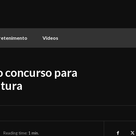
retenimento
Vídeos
o concurso para
itura
Reading time:
1
min.