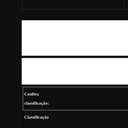
A Prefeitura de Vinhedo e o CIEE – Centro de
Integração Empresa-Escola – divulgaram nesta terça-feira, 26, a lista
aprovados no concurso para contratação de estagiários e formação de
reserva, selecionados que ficam à espera de uma vaga para serem ch
O processo seletivo ocorreu no dia 16, na Escola Municipal
Integração. De acordo com a Assessoria de Imprensa da Prefeitura, a
aprovados ocorrerá por telefone. O estágio será firmado por, no máxi
Confira
classificação:
Classificação