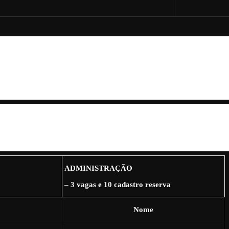
 dos estudantes
 cadastro
amados.
 convocação dos
mo, dois anos.
ADMINISTRAÇÃO
– 3 vagas e 10 cadastro reserva
Nome