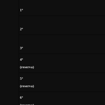
1º
2º
3º
4º
(reserva)
5º
(reserva)
6º
(reserva)