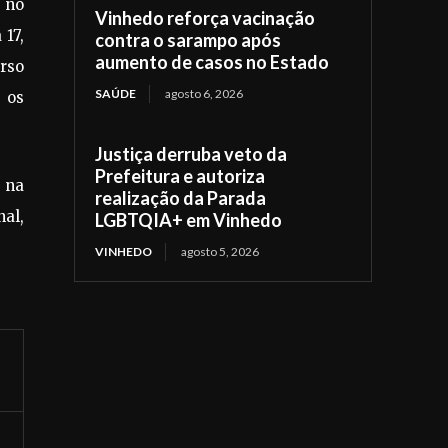
 no
Vinhedo reforça vacinação
 17,
contra o sarampo após
aumento de casos no Estado
rso
SAÚDE
agosto 6, 2026
 os
Justiça derruba veto da
Prefeitura e autoriza
 na
realização da Parada
nal,
LGBTQIA+ em Vinhedo
VINHEDO
agosto 5, 2026