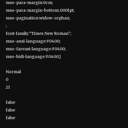
mso-para-margin:0cm;
mso-para-margin-bottom:.0001pt;
mso-pagination:widow-orphan;
;
font-family:”Times New Roman”;
mso-ansi-language:#0400;
mso-fareast-language:#0400;
mso-bidi-language:#0400;}
Normal
0
21
false
false
false