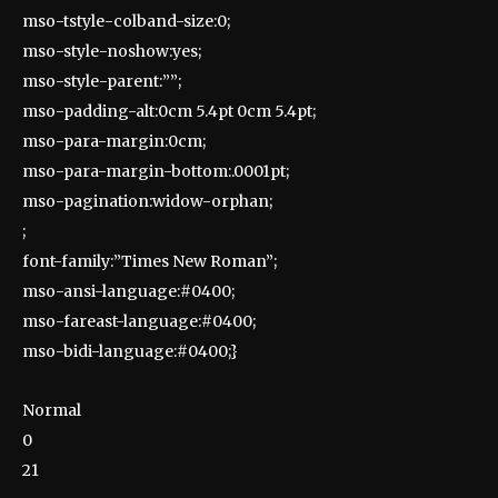
mso-tstyle-colband-size:0;
mso-style-noshow:yes;
mso-style-parent:””;
mso-padding-alt:0cm 5.4pt 0cm 5.4pt;
mso-para-margin:0cm;
mso-para-margin-bottom:.0001pt;
mso-pagination:widow-orphan;
;
font-family:”Times New Roman”;
mso-ansi-language:#0400;
mso-fareast-language:#0400;
mso-bidi-language:#0400;}
Normal
0
21