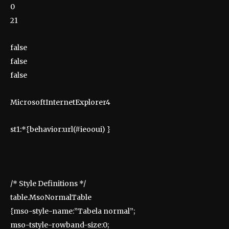
0
21
false
false
false
MicrosoftInternetExplorer4
st1:*{behavior:url(#ieooui) }
/* Style Definitions */
table.MsoNormalTable
{mso-style-name:”Tabela normal”;
mso-tstyle-rowband-size:0;