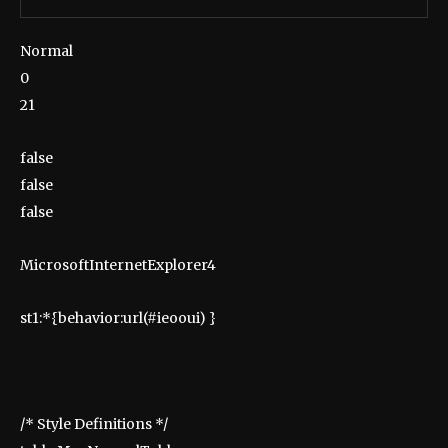
Normal
0
21
false
false
false
MicrosoftInternetExplorer4
st1:*{behavior:url(#ieooui) }
/* Style Definitions */