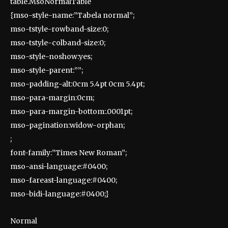
table.MsoNormalTable
{mso-style-name:”Tabela normal”;
mso-tstyle-rowband-size:0;
mso-tstyle-colband-size:0;
mso-style-noshow:yes;
mso-style-parent:””;
mso-padding-alt:0cm 5.4pt 0cm 5.4pt;
mso-para-margin:0cm;
mso-para-margin-bottom:.0001pt;
mso-pagination:widow-orphan;
;
font-family:”Times New Roman”;
mso-ansi-language:#0400;
mso-fareast-language:#0400;
mso-bidi-language:#0400;}
Normal