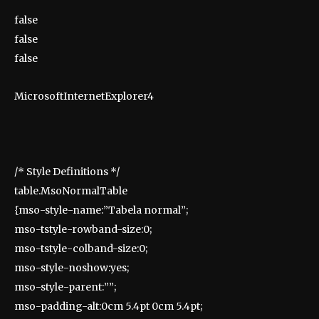
false
false
false
MicrosoftInternetExplorer4
/* Style Definitions */
table.MsoNormalTable
{mso-style-name:”Tabela normal”;
mso-tstyle-rowband-size:0;
mso-tstyle-colband-size:0;
mso-style-noshow:yes;
mso-style-parent:””;
mso-padding-alt:0cm 5.4pt 0cm 5.4pt;