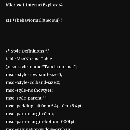
MicrosoftInternetExplorer4
st1:*{behavior:url(#ieooui) }
/* Style Definitions */
table.MsoNormalTable
{mso-style-name:”Tabela normal”;
mso-tstyle-rowband-size:0;
mso-tstyle-colband-size:0;
mso-style-noshow:yes;
mso-style-parent:””;
mso-padding-alt:0cm 5.4pt 0cm 5.4pt;
mso-para-margin:0cm;
mso-para-margin-bottom:.0001pt;
mso-pagination:widow-orphan;