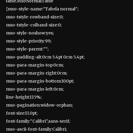
table.MsoNormalTable
{mso-style-name:”Tabela normal”;
mso-tstyle-rowband-size:0;
mso-tstyle-colband-size:0;
mso-style-noshow:yes;
mso-style-priority:99;
mso-style-parent:””;
mso-padding-alt:0cm 5.4pt 0cm 5.4pt;
mso-para-margin-top:0cm;
mso-para-margin-right:0cm;
mso-para-margin-bottom:10.0pt;
mso-para-margin-left:0cm;
line-height:115%;
mso-pagination:widow-orphan;
font-size:11.0pt;
font-family:”Calibri”,sans-serif;
mso-ascii-font-family:Calibri;