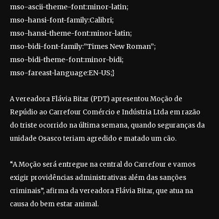
mso-ascii-theme-font:minor-latin;
mso-hansi-font-family:Calibri;
mso-hansi-theme-font:minor-latin;
mso-bidi-font-family:”Times New Roman”;
mso-bidi-theme-font:minor-bidi;
mso-fareast-language:EN-US;}
A vereadora Flávia Bitar (PDT) apresentou Moção de
Repúdio ao Carrefour Comércio e Indústria Ltda em razão
do triste ocorrido na última semana, quando seguranças da
unidade Osasco teriam agredido e matado um cão.
“A Moção será entregue na central do Carrefour e vamos
exigir providências administrativas além das sanções
criminais”, afirma da vereadora Flávia Bitar, que atua na
causa do bem estar animal.