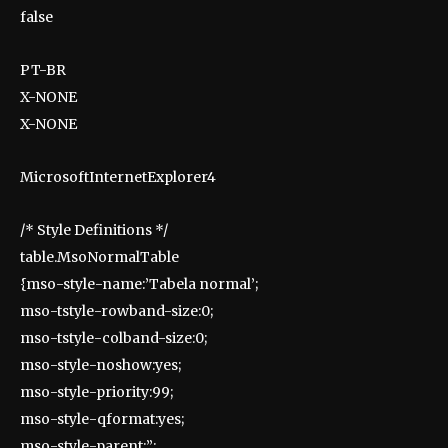
false
PT-BR
X-NONE
X-NONE
MicrosoftInternetExplorer4
/* Style Definitions */
table.MsoNormalTable
{mso-style-name:’Tabela normal’;
mso-tstyle-rowband-size:0;
mso-tstyle-colband-size:0;
mso-style-noshow:yes;
mso-style-priority:99;
mso-style-qformat:yes;
mso-style-parent:”;