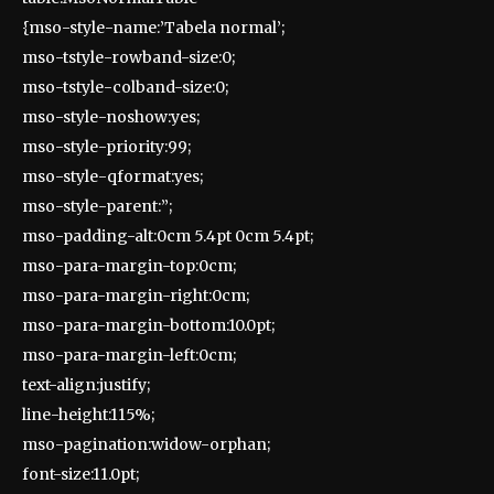
{mso-style-name:’Tabela normal’;
mso-tstyle-rowband-size:0;
mso-tstyle-colband-size:0;
mso-style-noshow:yes;
mso-style-priority:99;
mso-style-qformat:yes;
mso-style-parent:”;
mso-padding-alt:0cm 5.4pt 0cm 5.4pt;
mso-para-margin-top:0cm;
mso-para-margin-right:0cm;
mso-para-margin-bottom:10.0pt;
mso-para-margin-left:0cm;
text-align:justify;
line-height:115%;
mso-pagination:widow-orphan;
font-size:11.0pt;