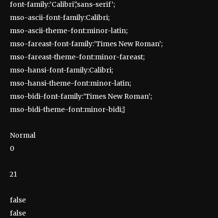
font-family:’Calibri’,’sans-serif’;
mso-ascii-font-family:Calibri;
mso-ascii-theme-font:minor-latin;
mso-fareast-font-family:’Times New Roman’;
mso-fareast-theme-font:minor-fareast;
mso-hansi-font-family:Calibri;
mso-hansi-theme-font:minor-latin;
mso-bidi-font-family:’Times New Roman’;
mso-bidi-theme-font:minor-bidi;}
Normal
0
21
false
false