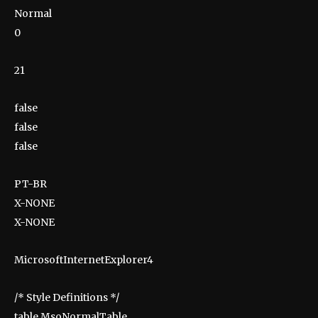
Normal
0
21
false
false
false
PT-BR
X-NONE
X-NONE
MicrosoftInternetExplorer4
/* Style Definitions */
table.MsoNormalTable