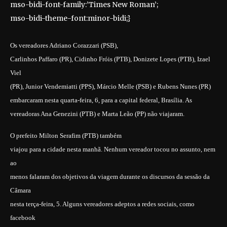
mso-bidi-font-family:’Times New Roman’;
mso-bidi-theme-font:minor-bidi;}
Os vereadores Adriano Corazzari (PSB),
Carlinhos Paffaro (PR), Cidinho Fróis (PTB), Donizete Lopes (PTB), Izael
Viel
(PR), Junior Vendemiatti (PPS), Márcio Melle (PSB) e Rubens Nunes (PR)
embarcaram nesta quarta-feira, 6, para a capital federal, Brasília. As
vereadoras Ana Genezini (PTB) e Marta Leão (PP) não viajaram.
O prefeito Milton Serafim (PTB) também
viajou para a cidade nesta manhã. Nenhum vereador tocou no assunto, nem
ao
menos falaram dos objetivos da viagem durante os discursos da sessão da
Câmara
nesta terça-feira, 5. Alguns vereadores adeptos a redes sociais, como
facebook