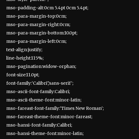
mso-padding-alt:0cm 5.4pt 0cm 5.4pt;
mso-para-margin-top:0cm;
mso-para-margin-right:0cm;
mso-para-margin-bottom:10.0pt;
mso-para-margin-left:0cm;
text-align:justify;
line-height:115%;
mso-pagination:widow-orphan;
font-size:11.0pt;
font-family:’Calibri’,’sans-serif’;
mso-ascii-font-family:Calibri;
mso-ascii-theme-font:minor-latin;
mso-fareast-font-family:’Times New Roman’;
mso-fareast-theme-font:minor-fareast;
mso-hansi-font-family:Calibri;
mso-hansi-theme-font:minor-latin;