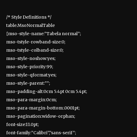
/* Style Definitions */
table.MsoNormalTable
{mso-style-name:”Tabela normal”;
mso-tstyle-rowband-size:0;
mso-tstyle-colband-size:0;
mso-style-noshow:yes;
mso-style-priority:99;
mso-style-qformat:yes;
mso-style-parent:””;
mso-padding-alt:0cm 5.4pt 0cm 5.4pt;
mso-para-margin:0cm;
mso-para-margin-bottom:.0001pt;
mso-pagination:widow-orphan;
font-size:11.0pt;
font-family:”Calibri”,”sans-serif”;