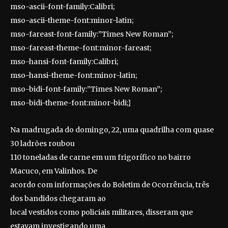
mso-ascii-font-family:Calibri;
mso-ascii-theme-font:minor-latin;
mso-fareast-font-family:”Times New Roman”;
mso-fareast-theme-font:minor-fareast;
mso-hansi-font-family:Calibri;
mso-hansi-theme-font:minor-latin;
mso-bidi-font-family:”Times New Roman”;
mso-bidi-theme-font:minor-bidi;}
Na madrugada do domingo, 22, uma quadrilha com quase
30 ladrões roubou
110 toneladas de carne em um frigorífico no bairro
Macuco, em Valinhos. De
acordo com informações do Boletim de Ocorrência, três
dos bandidos chegaram ao
local vestidos como policiais militares, disseram que
estavam investigando uma