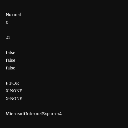
Normal
0
21
false
false
false
PT-BR
X-NONE
X-NONE
MicrosoftInternetExplorer4