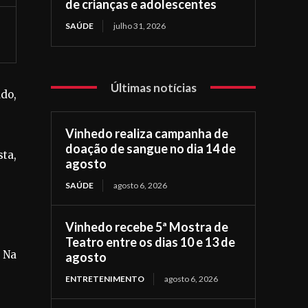
de crianças e adolescentes
SAÚDE
julho 31, 2026
Últimas notícias
ado,
Vinhedo realiza campanha de
doação de sangue no dia 14 de
ta,
agosto
SAÚDE
agosto 6, 2026
Vinhedo recebe 5ª Mostra de
Teatro entre os dias 10 e 13 de
. Na
agosto
ENTRETENIMENTO
agosto 6, 2026