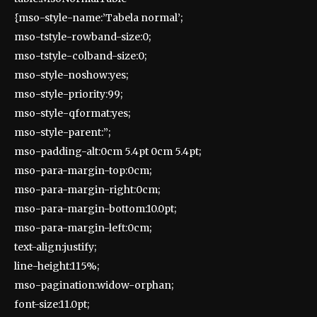
{mso-style-name:’Tabela normal’;
mso-tstyle-rowband-size:0;
mso-tstyle-colband-size:0;
mso-style-noshow:yes;
mso-style-priority:99;
mso-style-qformat:yes;
mso-style-parent:”;
mso-padding-alt:0cm 5.4pt 0cm 5.4pt;
mso-para-margin-top:0cm;
mso-para-margin-right:0cm;
mso-para-margin-bottom:10.0pt;
mso-para-margin-left:0cm;
text-align:justify;
line-height:115%;
mso-pagination:widow-orphan;
font-size:11.0pt;