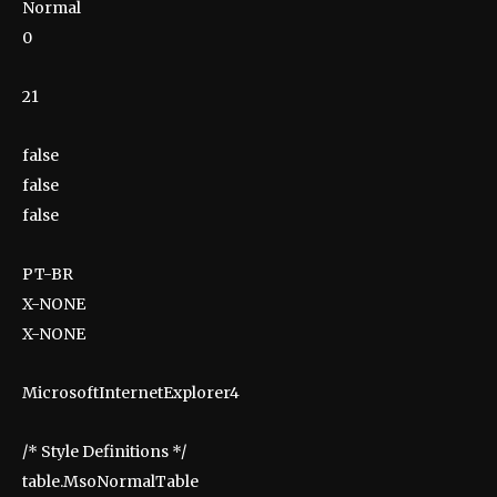
Normal
0
21
false
false
false
PT-BR
X-NONE
X-NONE
MicrosoftInternetExplorer4
/* Style Definitions */
table.MsoNormalTable