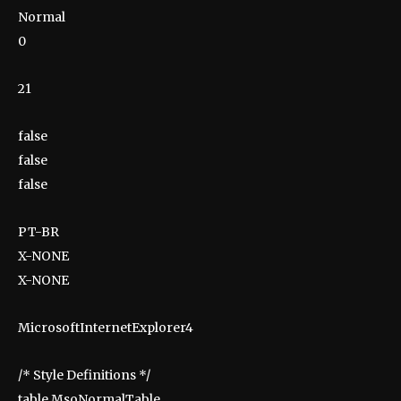
Normal
0
21
false
false
false
PT-BR
X-NONE
X-NONE
MicrosoftInternetExplorer4
/* Style Definitions */
table.MsoNormalTable