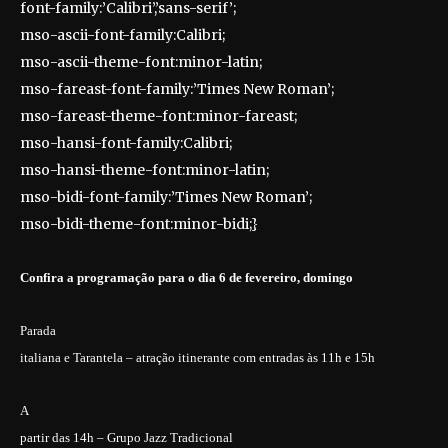
font-family:’Calibri’,’sans-serif’;
mso-ascii-font-family:Calibri;
mso-ascii-theme-font:minor-latin;
mso-fareast-font-family:’Times New Roman’;
mso-fareast-theme-font:minor-fareast;
mso-hansi-font-family:Calibri;
mso-hansi-theme-font:minor-latin;
mso-bidi-font-family:’Times New Roman’;
mso-bidi-theme-font:minor-bidi;}
Confira a programação para o dia 6 de fevereiro, domingo
Parada
italiana e Tarantela – atração itinerante com entradas às 11h e 15h
A
partir das 14h – Grupo Jazz Tradicional