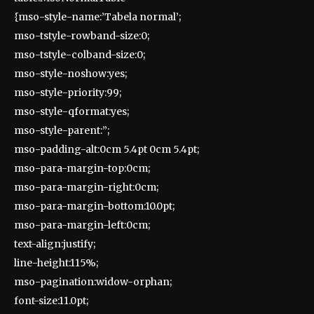
{mso-style-name:’Tabela normal’;
mso-tstyle-rowband-size:0;
mso-tstyle-colband-size:0;
mso-style-noshow:yes;
mso-style-priority:99;
mso-style-qformat:yes;
mso-style-parent:”;
mso-padding-alt:0cm 5.4pt 0cm 5.4pt;
mso-para-margin-top:0cm;
mso-para-margin-right:0cm;
mso-para-margin-bottom:10.0pt;
mso-para-margin-left:0cm;
text-align:justify;
line-height:115%;
mso-pagination:widow-orphan;
font-size:11.0pt;