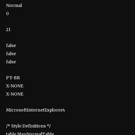
Normal
0
21
false
false
false
PT-BR
X-NONE
X-NONE
MicrosoftInternetExplorer4
/* Style Definitions */
table.MsoNormalTable