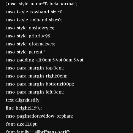
{mso-style-name:’Tabela normal’;
mso-tstyle-rowband-size:0;
mso-tstyle-colband-size:0;
mso-style-noshow:yes;
mso-style-priority:99;
mso-style-qformat:yes;
mso-style-parent:”;
mso-padding-alt:0cm 5.4pt 0cm 5.4pt;
mso-para-margin-top:0cm;
mso-para-margin-right:0cm;
mso-para-margin-bottom:10.0pt;
mso-para-margin-left:0cm;
text-align:justify;
line-height:115%;
mso-pagination:widow-orphan;
font-size:11.0pt;
font-family:’Calibri’,’sans-serif’;