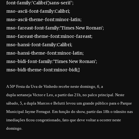
font-family:’Calibri’,’sans-serif’;
mso-ascii-font-family:Calibri;
mso-ascii-theme-font:minor-latin;
mso-fareast-font-family:’Times New Roman’;
mso-fareast-theme-font:minor-fareast;
mso-hansi-font-family:Calibri;
mso-hansi-theme-font:minor-latin;
mso-bidi-font-family:’Times New Roman’;
mso-bidi-theme-font:minor-bidi;}
A 50ª Festa da Uva de Vinhedo recebe neste domingo, 6, a
dupla sertaneja Victor e Leo, a partir das 21h, no palco principal. Neste
sábado, 5, a dupla Marcos e Belutti levou um grande público para o Parque
Municipal Jayme Ferragut. Em função do show, partir das 18h o trânsito nas
imediações ficou congestionado, fato que deve voltar a ocorrer neste
domingo.