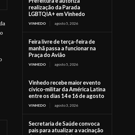
Prefeitura e autoriza
realização da Parada
LGBTQIA+ em Vinhedo
 da
VINHEDO
agosto 5, 2026
ão
Feira livre de terça-feira de
manhã passa a funcionar na
Praça do Avião
o
VINHEDO
agosto 5, 2026
Vinhedo recebe maior evento
cívico-militar da América Latina
entre os dias 14 e 16 de agosto
VINHEDO
agosto 3, 2026
Secretaria de Saúde convoca
pais para atualizar a vacinação