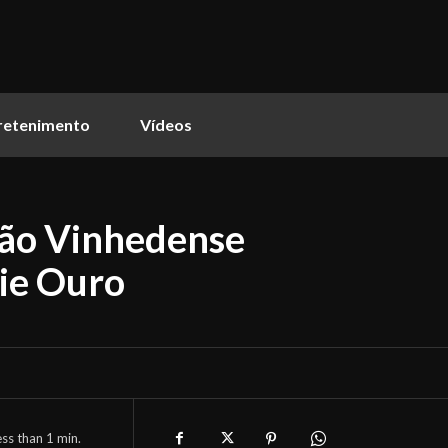
retenimento
Vídeos
nião Vinhedense
rie Ouro
ess than 1
min.