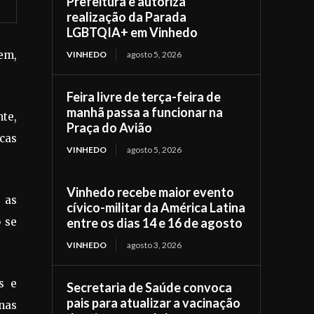
Prefeitura e autoriza
realização da Parada
LGBTQIA+ em Vinhedo
vem,
VINHEDO
agosto 5, 2026
Feira livre de terça-feira de
manhã passa a funcionar na
nte,
Praça do Avião
cas
VINHEDO
agosto 5, 2026
Vinhedo recebe maior evento
 as
cívico-militar da América Latina
 se
entre os dias 14 e 16 de agosto
VINHEDO
agosto 3, 2026
s e
Secretaria de Saúde convoca
pais para atualizar a vacinação
nas