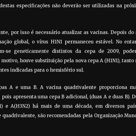
destas especificações não deverão ser utilizadas na pró
e, por isso é necessário atualizar as vacinas. Depois do
ção global, o vírus H1N1 permaneceu estável. No entan
am-se geneticamente distintos da cepa de 2009, pode
motivo, houve substituição pela nova cepa A (H1N1), tanto
tes indicadas para o hemisfério sul.
epas A e uma B. A vacina quadrivalente proporciona ma
 pois apresenta uma cepa B adicional, (duas A e duas B). 
1) e A(H3N2) há mais de uma década, em diversos país
e e quadrivalente, são recomendadas pela Organização Mun