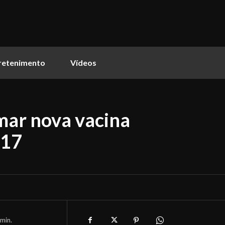
retenimento
Vídeos
mar nova vacina
017
min.