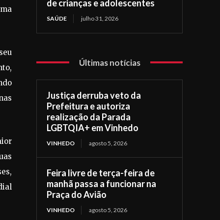
de crianças e adolescentes
xima
SAÚDE
julho 31, 2026
 seu
Últimas notícias
to,
ndo
Justiça derruba veto da
 nas
Prefeitura e autoriza
realização da Parada
LGBTQIA+ em Vinhedo
ior
VINHEDO
agosto 5, 2026
Duas
es,
Feira livre de terça-feira de
manhã passa a funcionar na
dial
Praça do Avião
VINHEDO
agosto 5, 2026